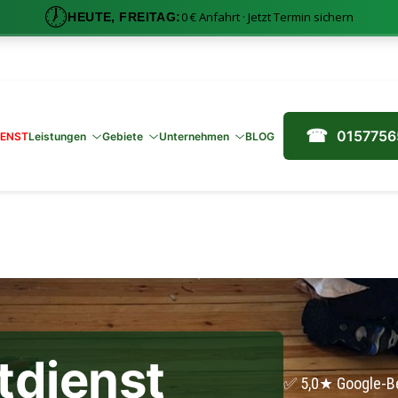
🕖
0 € Anfahrt · Jetzt Termin sichern
HEUTE, FREITAG:
0157756
IENST
Leistungen
Gebiete
Unternehmen
BLOG
tdienst
✅ 5,0★ Google-B