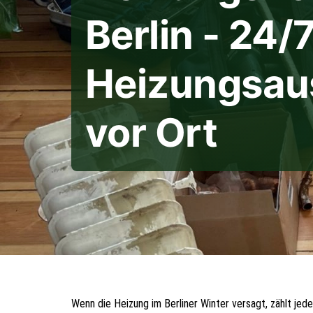
Berlin - 24/7
Heizungsaus
vor Ort
Wenn die Heizung im Berliner Winter versagt, zählt jed