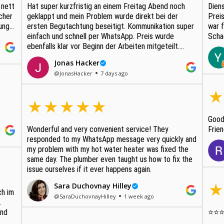
 nett
Hat super kurzfristig an einem Freitag Abend noch
Diens
cher
geklappt und mein Problem wurde direkt bei der
Preis
ung
ersten Begutachtung beseitigt. Kommunikation super
war f
einfach und schnell per WhatsApp. Preis wurde
Scha
ebenfalls klar vor Beginn der Arbeiten mitgeteilt.
Vielen Dank!
Jonas Hacker
@JonasHacker
7 days ago
Good
Wonderful and very convenient service! They
Frien
responded to my WhatsApp message very quickly and
my problem with my hot water heater was fixed the
same day. The plumber even taught us how to fix the
issue ourselves if it ever happens again.
Sara Duchovnay Hilley
@SaraDuchovnayHilley
1 week ago
.
und
⭐⭐