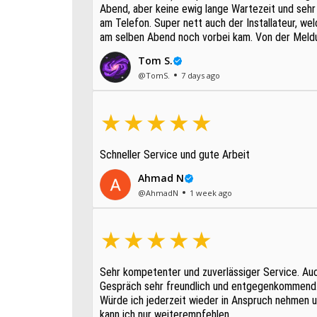
Abend, aber keine ewig lange Wartezeit und sehr
am Telefon. Super nett auch der Installateur, wel
am selben Abend noch vorbei kam. Von der Meld
bis zur Behebung gerade einmal um die 2 S...
Tom S.
@TomS.
7 days ago
Schneller Service und gute Arbeit
Ahmad N
@AhmadN
1 week ago
Sehr kompetenter und zuverlässiger Service. Auch im
Gespräch sehr freundlich und entgegenkommend
Würde ich jederzeit wieder in Anspruch nehmen 
kann ich nur weiterempfehlen.