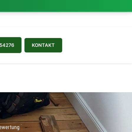
54276
KONTAKT
ewertung