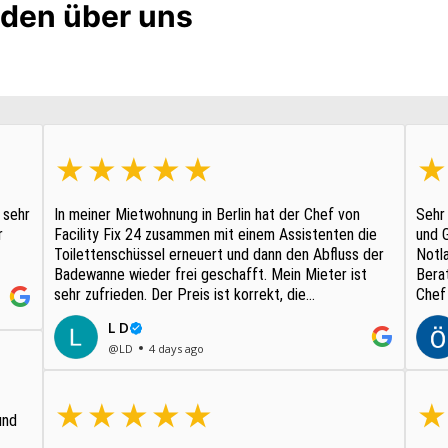
den über uns
 sehr
In meiner Mietwohnung in Berlin hat der Chef von
Sehr 
r
Facility Fix 24 zusammen mit einem Assistenten die
und 
Toilettenschüssel erneuert und dann den Abfluss der
Notl
Badewanne wieder frei geschafft. Mein Mieter ist
Bera
sehr zufrieden. Der Preis ist korrekt, die
Chef 
Kommunikation sehr gut, stets erreichbar, den Termin
eine
L D
...
@LD
4 days ago
und